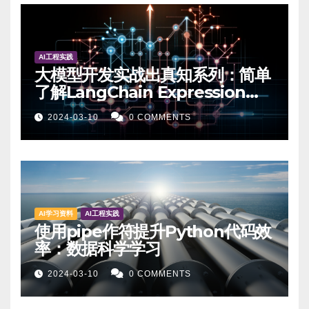
AI工程实践
大模型开发实战出真知系列：简单
了解LangChain Expression
Language-实战篇
2024-03-10
0 COMMENTS
AI学习资料
AI工程实践
使用pipe作符提升Python代码效
率：数据科学学习
2024-03-10
0 COMMENTS