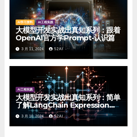
AI学习资料
AI工程实践
大模型开发实战出真知系列：跟着
OpenAI官方学Prompt-认识篇
3 月 11, 2024
52AI
AI工程实践
大模型开发实战出真知系列：简单
了解LangChain Expression
Language-实战篇
3 月 10, 2024
52AI