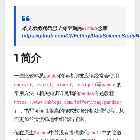
本文示例代码已上传至我的
仓库
Github
https://github.com/CNFeffery/DataScienceStudyN
1 简介
一些比较熟悉
的读者朋友应该经常会使用
pandas
、
、
、
等
的
query()
eval()
pipe()
assign()
pandas
常用方法（相关知识详见我的
专题教程
pandas
https://www.cnblogs.com/feffery/tag/pandas/
），书写可读性很高的
链式
数据分析处理代码，从
而更加丝滑流畅地组织代码逻辑。
但在原生
中并没有提供类似
中的管道
Python
shell