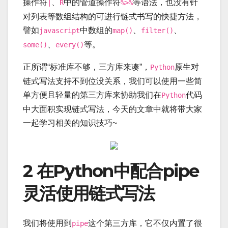
操作符
、
中的管道操作符
等语法，也没有针
|
R
%>%
对列表等数组结构的可进行链式书写的快捷方法，
譬如
中数组的
、
、
javascript
map()
filter()
、
等。
some()
every()
正所谓“标准库不够，三方库来凑”，
原生对
Python
链式写法支持不到位没关系，我们可以使用一些简
单方便且轻量的第三方库来协助我们在
代码
Python
中大面积实现链式写法，今天的文章中就将带大家
一起学习相关的知识技巧~
2 在Python中配合pipe
灵活使用链式写法
我们将使用到
这个第三方库，它不仅内置了很
pipe