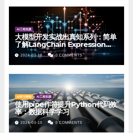
AI工程实践
大模型开发实战出真知系列：简单
了解LangChain Expression
Language-实战篇
2024-03-10
0 COMMENTS
AI学习资料
AI工程实践
使用pipe作符提升Python代码效
率：数据科学学习
2024-03-10
0 COMMENTS